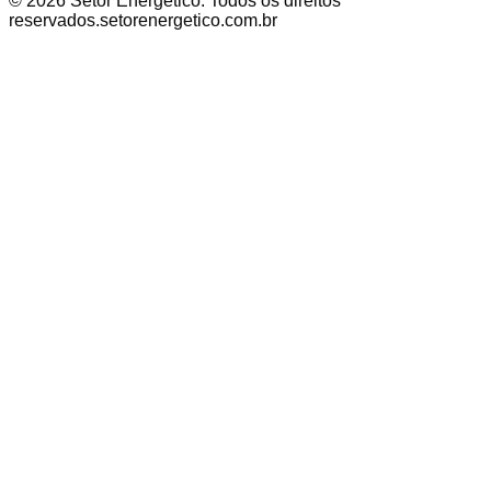
©
2026
Setor Energético
. Todos os direitos
reservados.
setorenergetico.com.br