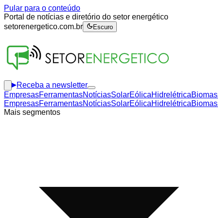
Pular para o conteúdo
Portal de notícias e diretório do setor energético
setorenergetico.com.br
Escuro
Receba a newsletter
Empresas
Ferramentas
Notícias
Solar
Eólica
Hidrelétrica
Biomas
Empresas
Ferramentas
Notícias
Solar
Eólica
Hidrelétrica
Biomas
Mais segmentos