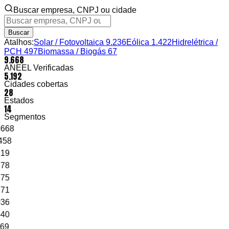
Buscar empresa, CNPJ ou cidade
Buscar
Atalhos:
Solar / Fotovoltaica
9.236
Eólica
1.422
Hidrelétrica /
PCH
497
Biomassa / Biogás
67
9.668
ANEEL Verificadas
5.192
Cidades cobertas
28
Estados
14
Segmentos
.668
458
19
78
75
71
36
40
69