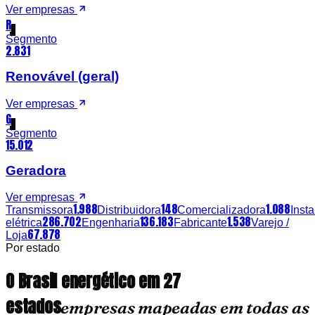
Ver empresas
R
Segmento
2.831
Renovável (geral)
Ver empresas
G
Segmento
15.012
Geradora
Ver empresas
1.988
148
1.088
Transmissora
Distribuidora
Comercializadora
Inst
286.702
136.183
1.538
elétrica
Engenharia
Fabricante
Varejo /
67.878
Loja
Por estado
O Brasil energético em 27
estados
empresas mapeadas em todas as