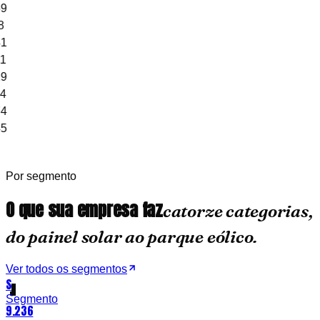
9
8
1
1
9
4
4
5
Por segmento
O que sua empresa faz
catorze categorias,
do painel solar ao parque eólico.
Ver todos os segmentos
S
Segmento
9.236