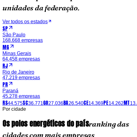
unidades da federação.
Ver todos os estados
SP
São Paulo
168.668
empresas
MG
Minas Gerais
64.458
empresas
RJ
Rio de Janeiro
47.219
empresas
PR
Paraná
45.278
empresas
RS
SC
GO
BA
CE
PE
MT
44.575
36.771
27.036
26.540
14.369
14.262
13
Por cidade
Os polos energéticos do país
ranking das
cidades com mais empresas