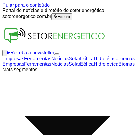
Pular para o conteúdo
Portal de notícias e diretório do setor energético
setorenergetico.com.br
Escuro
Receba a newsletter
Empresas
Ferramentas
Notícias
Solar
Eólica
Hidrelétrica
Biomas
Empresas
Ferramentas
Notícias
Solar
Eólica
Hidrelétrica
Biomas
Mais segmentos