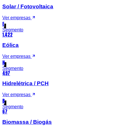
Solar / Fotovoltaica
Ver empresas
E
Segmento
1.422
Eólica
Ver empresas
H
Segmento
497
Hidrelétrica / PCH
Ver empresas
B
Segmento
67
Biomassa / Biogás