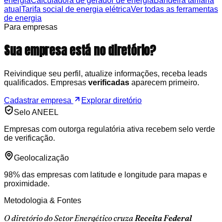
energia
Calculadora de gerador de energia
Bandeira tarifária
atual
Tarifa social de energia elétrica
Ver todas as ferramentas
de energia
Para empresas
Sua empresa está no
diretório
?
Reivindique seu perfil, atualize informações, receba leads
qualificados. Empresas
verificadas
aparecem primeiro.
Cadastrar empresa
Explorar diretório
Selo ANEEL
Empresas com outorga regulatória ativa recebem selo verde
de verificação.
Geolocalização
98% das empresas com latitude e longitude para mapas e
proximidade.
Metodologia & Fontes
O diretório do
Setor Energético
cruza
Receita Federal