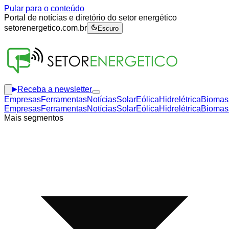
Pular para o conteúdo
Portal de notícias e diretório do setor energético
setorenergetico.com.br
Escuro
Receba a newsletter
Empresas
Ferramentas
Notícias
Solar
Eólica
Hidrelétrica
Biomas
Empresas
Ferramentas
Notícias
Solar
Eólica
Hidrelétrica
Biomas
Mais segmentos