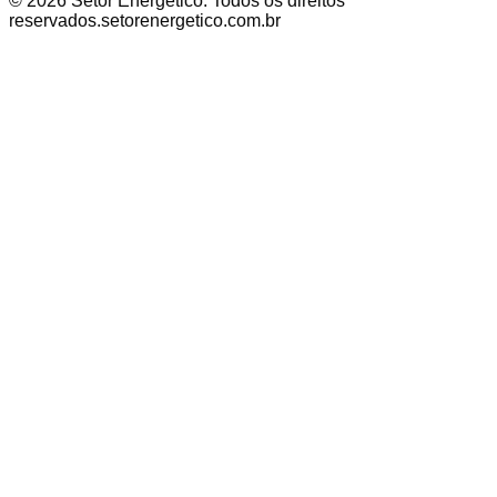
©
2026
Setor Energético
. Todos os direitos
reservados.
setorenergetico.com.br