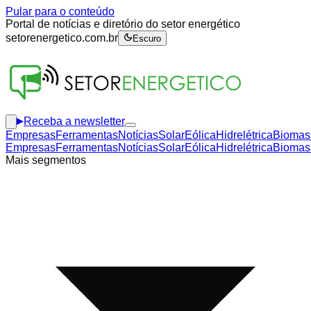
Pular para o conteúdo
Portal de notícias e diretório do setor energético
setorenergetico.com.br
Escuro
Receba a newsletter
Empresas
Ferramentas
Notícias
Solar
Eólica
Hidrelétrica
Biomas
Empresas
Ferramentas
Notícias
Solar
Eólica
Hidrelétrica
Biomas
Mais segmentos