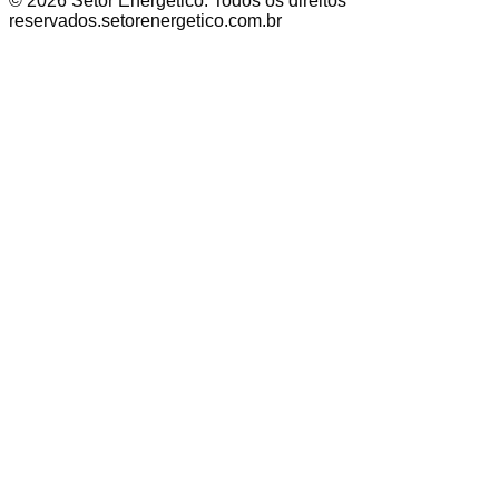
©
2026
Setor Energético
. Todos os direitos
reservados.
setorenergetico.com.br