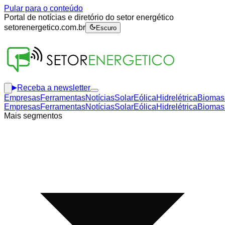
Pular para o conteúdo
Portal de notícias e diretório do setor energético
setorenergetico.com.br
Escuro
Receba a newsletter
Empresas
Ferramentas
Notícias
Solar
Eólica
Hidrelétrica
Biomas
Empresas
Ferramentas
Notícias
Solar
Eólica
Hidrelétrica
Biomas
Mais segmentos