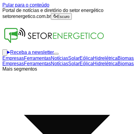
Pular para o conteúdo
Portal de notícias e diretório do setor energético
setorenergetico.com.br
Escuro
Receba a newsletter
Empresas
Ferramentas
Notícias
Solar
Eólica
Hidrelétrica
Biomas
Empresas
Ferramentas
Notícias
Solar
Eólica
Hidrelétrica
Biomas
Mais segmentos