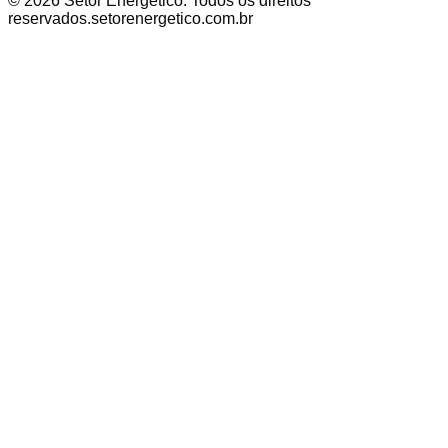
©
2026
Setor Energético
. Todos os direitos
reservados.
setorenergetico.com.br