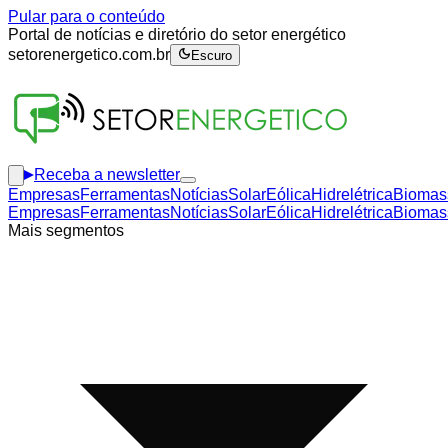
Pular para o conteúdo
Portal de notícias e diretório do setor energético
setorenergetico.com.br
Escuro
Receba a newsletter
Empresas
Ferramentas
Notícias
Solar
Eólica
Hidrelétrica
Biomas
Empresas
Ferramentas
Notícias
Solar
Eólica
Hidrelétrica
Biomas
Mais segmentos