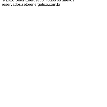
©
2026
Setor Energético
. Todos os direitos
reservados.
setorenergetico.com.br