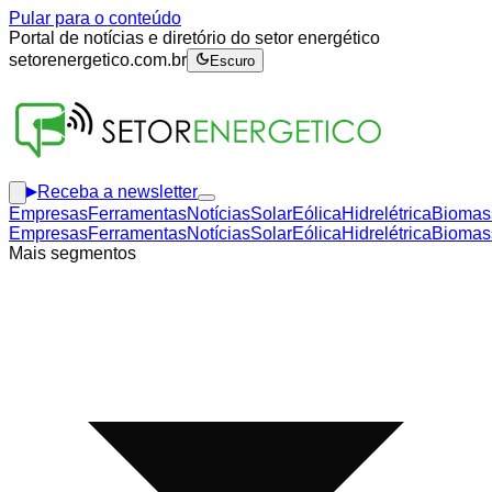
Pular para o conteúdo
Portal de notícias e diretório do setor energético
setorenergetico.com.br
Escuro
Receba a newsletter
Empresas
Ferramentas
Notícias
Solar
Eólica
Hidrelétrica
Biomas
Empresas
Ferramentas
Notícias
Solar
Eólica
Hidrelétrica
Biomas
Mais segmentos