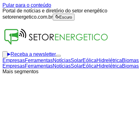
Pular para o conteúdo
Portal de notícias e diretório do setor energético
setorenergetico.com.br
Escuro
Receba a newsletter
Empresas
Ferramentas
Notícias
Solar
Eólica
Hidrelétrica
Biomas
Empresas
Ferramentas
Notícias
Solar
Eólica
Hidrelétrica
Biomas
Mais segmentos