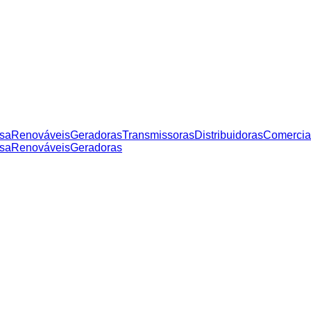
sa
Renováveis
Geradoras
Transmissoras
Distribuidoras
Comercia
sa
Renováveis
Geradoras