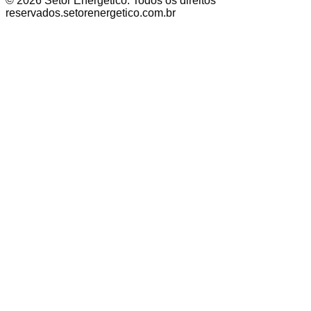
©
2026
Setor Energético
. Todos os direitos
reservados.
setorenergetico.com.br