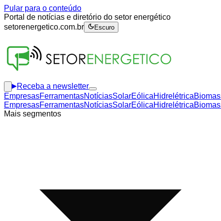
Pular para o conteúdo
Portal de notícias e diretório do setor energético
setorenergetico.com.br
Escuro
Receba a newsletter
Empresas
Ferramentas
Notícias
Solar
Eólica
Hidrelétrica
Biomas
Empresas
Ferramentas
Notícias
Solar
Eólica
Hidrelétrica
Biomas
Mais segmentos