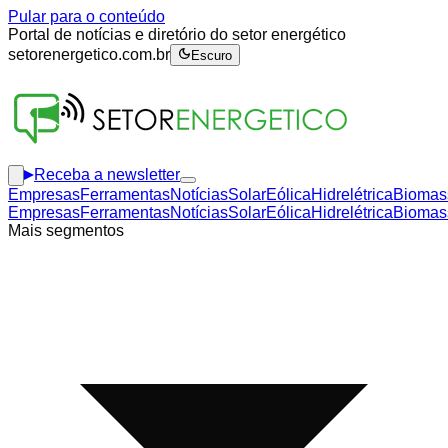
Pular para o conteúdo
Portal de notícias e diretório do setor energético
setorenergetico.com.br
Escuro
Receba a newsletter
Empresas
Ferramentas
Notícias
Solar
Eólica
Hidrelétrica
Biomas
Empresas
Ferramentas
Notícias
Solar
Eólica
Hidrelétrica
Biomas
Mais segmentos