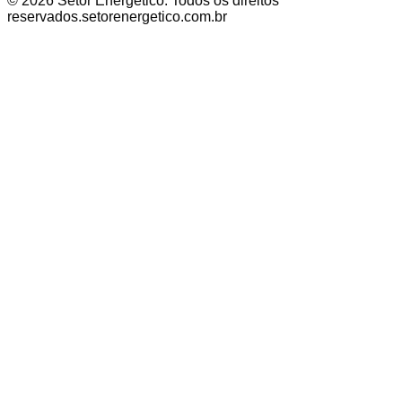
©
2026
Setor Energético
. Todos os direitos
reservados.
setorenergetico.com.br