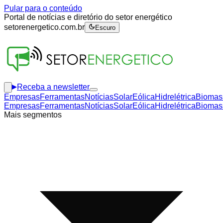
Pular para o conteúdo
Portal de notícias e diretório do setor energético
setorenergetico.com.br
Escuro
Receba a newsletter
Empresas
Ferramentas
Notícias
Solar
Eólica
Hidrelétrica
Biomas
Empresas
Ferramentas
Notícias
Solar
Eólica
Hidrelétrica
Biomas
Mais segmentos