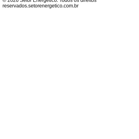
©
2026
Setor Energético
. Todos os direitos
reservados.
setorenergetico.com.br