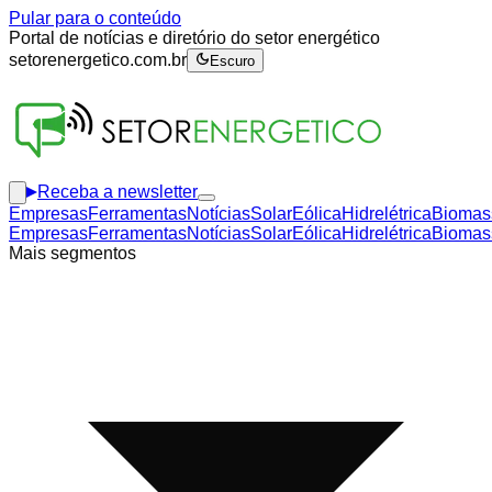
Pular para o conteúdo
Portal de notícias e diretório do setor energético
setorenergetico.com.br
Escuro
Receba a newsletter
Empresas
Ferramentas
Notícias
Solar
Eólica
Hidrelétrica
Biomas
Empresas
Ferramentas
Notícias
Solar
Eólica
Hidrelétrica
Biomas
Mais segmentos