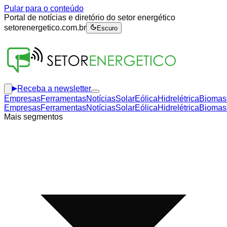
Pular para o conteúdo
Portal de notícias e diretório do setor energético
setorenergetico.com.br
Escuro
Receba a newsletter
Empresas
Ferramentas
Notícias
Solar
Eólica
Hidrelétrica
Biomas
Empresas
Ferramentas
Notícias
Solar
Eólica
Hidrelétrica
Biomas
Mais segmentos