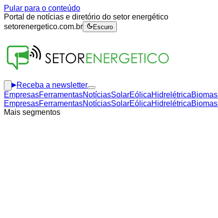
Pular para o conteúdo
Portal de notícias e diretório do setor energético
setorenergetico.com.br
Escuro
Receba a newsletter
Empresas
Ferramentas
Notícias
Solar
Eólica
Hidrelétrica
Biomas
Empresas
Ferramentas
Notícias
Solar
Eólica
Hidrelétrica
Biomas
Mais segmentos