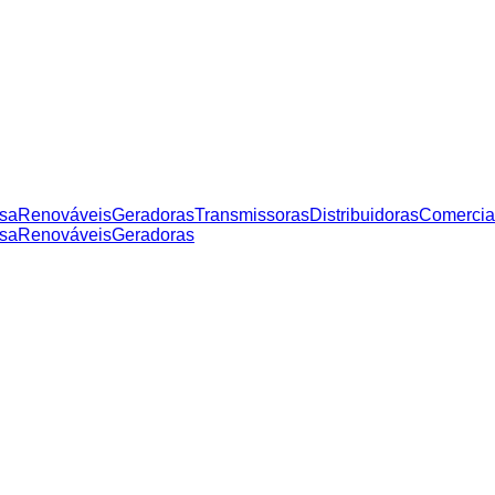
sa
Renováveis
Geradoras
Transmissoras
Distribuidoras
Comercia
sa
Renováveis
Geradoras