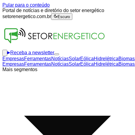
Pular para o conteúdo
Portal de notícias e diretório do setor energético
setorenergetico.com.br
Escuro
Receba a newsletter
Empresas
Ferramentas
Notícias
Solar
Eólica
Hidrelétrica
Biomas
Empresas
Ferramentas
Notícias
Solar
Eólica
Hidrelétrica
Biomas
Mais segmentos