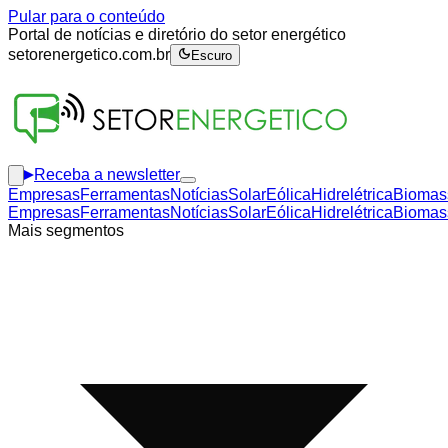
Pular para o conteúdo
Portal de notícias e diretório do setor energético
setorenergetico.com.br
Escuro
Receba a newsletter
Empresas
Ferramentas
Notícias
Solar
Eólica
Hidrelétrica
Biomas
Empresas
Ferramentas
Notícias
Solar
Eólica
Hidrelétrica
Biomas
Mais segmentos