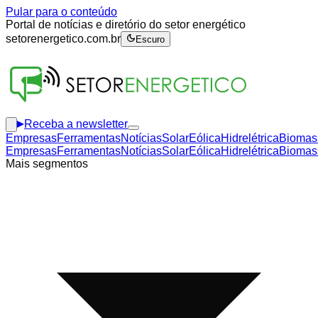
Pular para o conteúdo
Portal de notícias e diretório do setor energético
setorenergetico.com.br
Escuro
Receba a newsletter
Empresas
Ferramentas
Notícias
Solar
Eólica
Hidrelétrica
Biomas
Empresas
Ferramentas
Notícias
Solar
Eólica
Hidrelétrica
Biomas
Mais segmentos