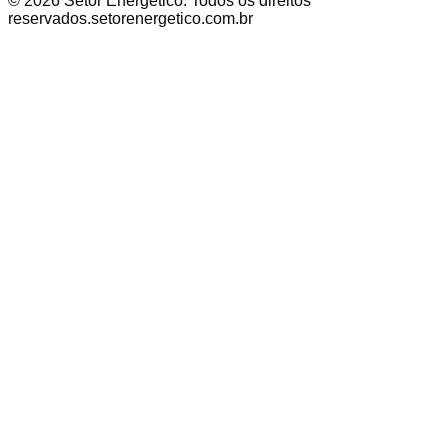
©
2026
Setor Energético
. Todos os direitos
reservados.
setorenergetico.com.br