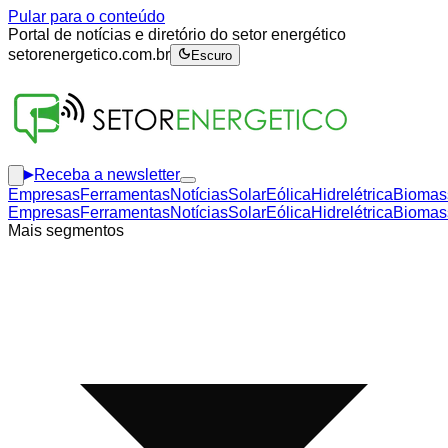
Pular para o conteúdo
Portal de notícias e diretório do setor energético
setorenergetico.com.br
Escuro
Receba a newsletter
Empresas
Ferramentas
Notícias
Solar
Eólica
Hidrelétrica
Biomas
Empresas
Ferramentas
Notícias
Solar
Eólica
Hidrelétrica
Biomas
Mais segmentos