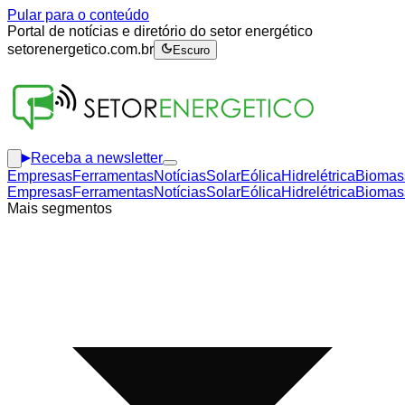
Pular para o conteúdo
Portal de notícias e diretório do setor energético
setorenergetico.com.br
Escuro
Receba a newsletter
Empresas
Ferramentas
Notícias
Solar
Eólica
Hidrelétrica
Biomas
Empresas
Ferramentas
Notícias
Solar
Eólica
Hidrelétrica
Biomas
Mais segmentos