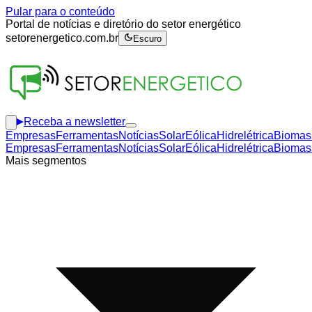
Pular para o conteúdo
Portal de notícias e diretório do setor energético
setorenergetico.com.br
Escuro
Receba a newsletter
Empresas
Ferramentas
Notícias
Solar
Eólica
Hidrelétrica
Biomas
Empresas
Ferramentas
Notícias
Solar
Eólica
Hidrelétrica
Biomas
Mais segmentos