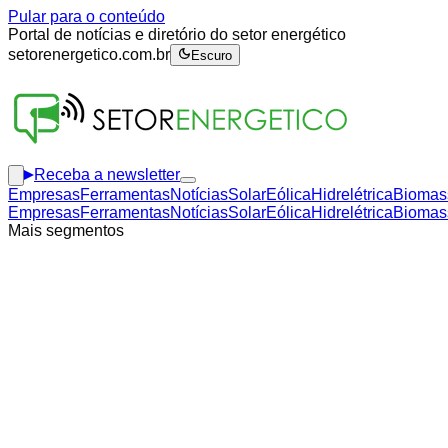
Pular para o conteúdo
Portal de notícias e diretório do setor energético
setorenergetico.com.br
Escuro
Receba a newsletter
Empresas
Ferramentas
Notícias
Solar
Eólica
Hidrelétrica
Biomas
Empresas
Ferramentas
Notícias
Solar
Eólica
Hidrelétrica
Biomas
Mais segmentos