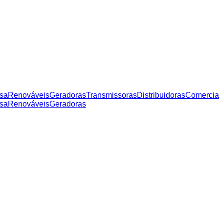
sa
Renováveis
Geradoras
Transmissoras
Distribuidoras
Comercia
sa
Renováveis
Geradoras