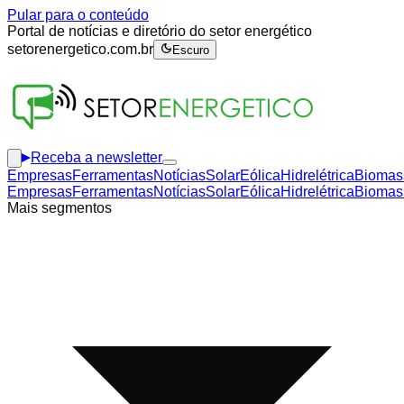
Pular para o conteúdo
Portal de notícias e diretório do setor energético
setorenergetico.com.br
Escuro
Receba a newsletter
Empresas
Ferramentas
Notícias
Solar
Eólica
Hidrelétrica
Biomas
Empresas
Ferramentas
Notícias
Solar
Eólica
Hidrelétrica
Biomas
Mais segmentos