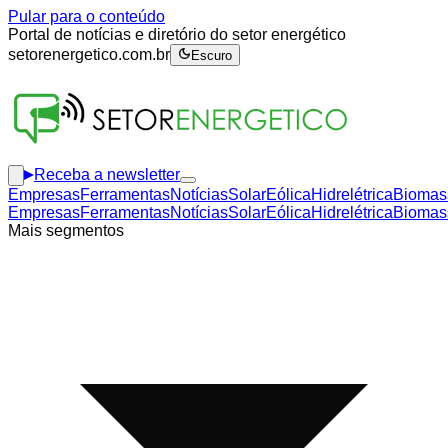
Pular para o conteúdo
Portal de notícias e diretório do setor energético
setorenergetico.com.br
Escuro
Receba a newsletter
Empresas
Ferramentas
Notícias
Solar
Eólica
Hidrelétrica
Biomas
Empresas
Ferramentas
Notícias
Solar
Eólica
Hidrelétrica
Biomas
Mais segmentos