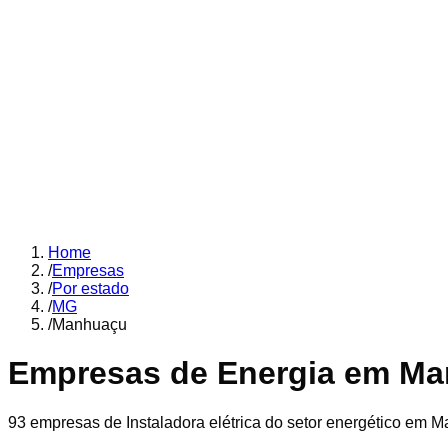
Home
/
Empresas
/
Por estado
/
MG
/
Manhuaçu
Empresas de Energia em
Ma
93
empresas
de Instaladora elétrica
do setor energético em
M