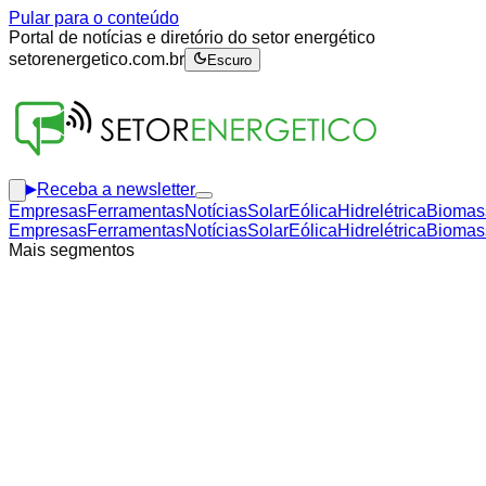
Pular para o conteúdo
Portal de notícias e diretório do setor energético
setorenergetico.com.br
Escuro
Receba a newsletter
Empresas
Ferramentas
Notícias
Solar
Eólica
Hidrelétrica
Biomas
Empresas
Ferramentas
Notícias
Solar
Eólica
Hidrelétrica
Biomas
Mais segmentos