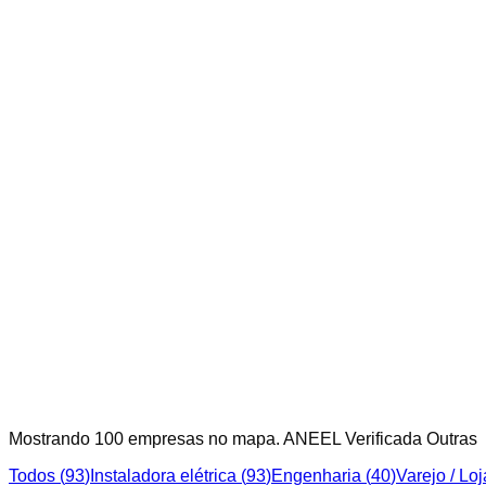
Mostrando
100
empresa
s
no mapa.
ANEEL Verificada
Outras
Todos (
93
)
Instaladora elétrica
(
93
)
Engenharia
(
40
)
Varejo / Loj