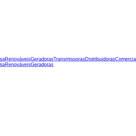
sa
Renováveis
Geradoras
Transmissoras
Distribuidoras
Comercia
sa
Renováveis
Geradoras