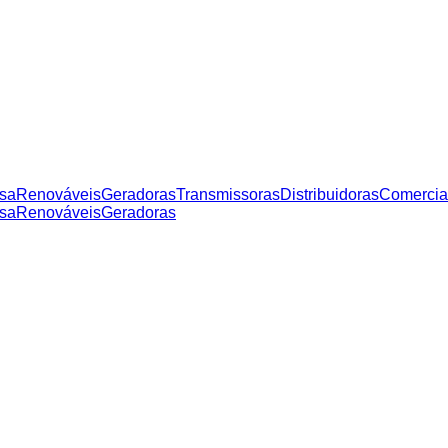
sa
Renováveis
Geradoras
Transmissoras
Distribuidoras
Comercia
sa
Renováveis
Geradoras