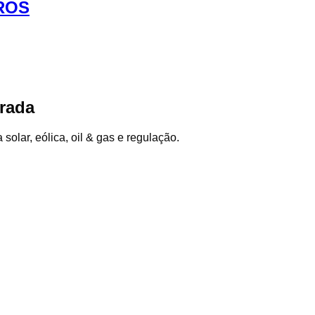
IROS
trada
olar, eólica, oil & gas e regulação.