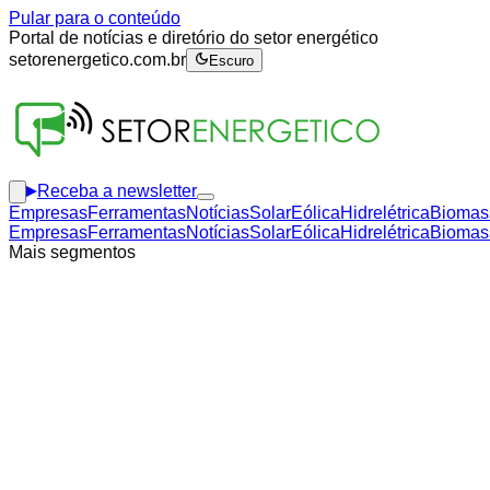
Pular para o conteúdo
Portal de notícias e diretório do setor energético
setorenergetico.com.br
Escuro
Receba a newsletter
Empresas
Ferramentas
Notícias
Solar
Eólica
Hidrelétrica
Biomas
Empresas
Ferramentas
Notícias
Solar
Eólica
Hidrelétrica
Biomas
Mais segmentos