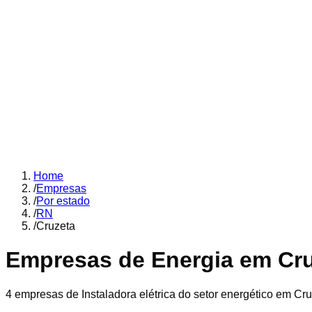
Home
/
Empresas
/
Por estado
/
RN
/
Cruzeta
Empresas de Energia em
Cr
4
empresas
de Instaladora elétrica
do setor energético em
Cru