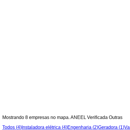
Mostrando
8
empresa
s
no mapa.
ANEEL Verificada
Outras
Todos (
4
)
Instaladora elétrica
(
4
)
Engenharia
(
2
)
Geradora
(
1
)
Va