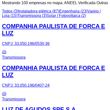
Mostrando
100
empresa
s
no mapa.
ANEEL Verificada
Outras
Todos (
3
)
Instaladora elétrica
(
87
)
Engenharia
(
23
)
Varejo /
Loja
(
15
)
Transmissora
(
3
)
Solar / Fotovoltaica
(
2
)
COMPANHIA PAULISTA DE FORCA E
LUZ
CNPJ:
33.050.196/0530-36
Transmissora
COMPANHIA PAULISTA DE FORCA E
LUZ
CNPJ:
33.050.196/0407-24
Transmissora
LUZ DE AGUDOS SPE S.A.