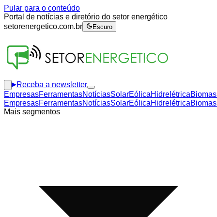
Pular para o conteúdo
Portal de notícias e diretório do setor energético
setorenergetico.com.br
Escuro
Receba a newsletter
Empresas
Ferramentas
Notícias
Solar
Eólica
Hidrelétrica
Biomas
Empresas
Ferramentas
Notícias
Solar
Eólica
Hidrelétrica
Biomas
Mais segmentos