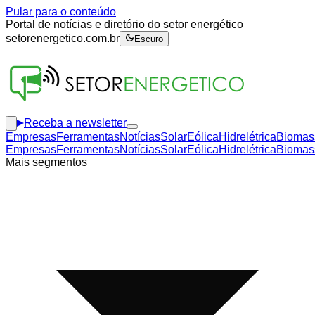
Pular para o conteúdo
Portal de notícias e diretório do setor energético
setorenergetico.com.br
Escuro
Receba a newsletter
Empresas
Ferramentas
Notícias
Solar
Eólica
Hidrelétrica
Biomas
Empresas
Ferramentas
Notícias
Solar
Eólica
Hidrelétrica
Biomas
Mais segmentos