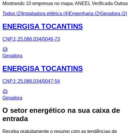
Mostrando
10
empresa
s
no mapa.
ANEEL Verificada
Outras
Todos (
2
)
Instaladora elétrica
(
4
)
Engenharia
(
2
)
Geradora
(
2
)
ENERGISA TOCANTINS
CNPJ:
25.086.034/0046-73
Geradora
ENERGISA TOCANTINS
CNPJ:
25.086.034/0047-54
Geradora
O setor energético na sua caixa de
entrada
Receba gratuitamente o resumo com as tendências de