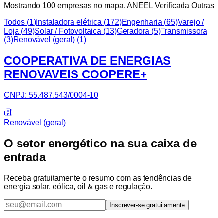
Mostrando
100
empresa
s
no mapa.
ANEEL Verificada
Outras
Todos (
1
)
Instaladora elétrica
(
172
)
Engenharia
(
65
)
Varejo /
Loja
(
49
)
Solar / Fotovoltaica
(
13
)
Geradora
(
5
)
Transmissora
(
3
)
Renovável (geral)
(
1
)
COOPERATIVA DE ENERGIAS
RENOVAVEIS COOPERE+
CNPJ:
55.487.543/0004-10
Renovável (geral)
O setor energético na sua caixa de
entrada
Receba gratuitamente o resumo com as tendências de
energia solar, eólica, oil & gas e regulação.
Inscrever-se gratuitamente