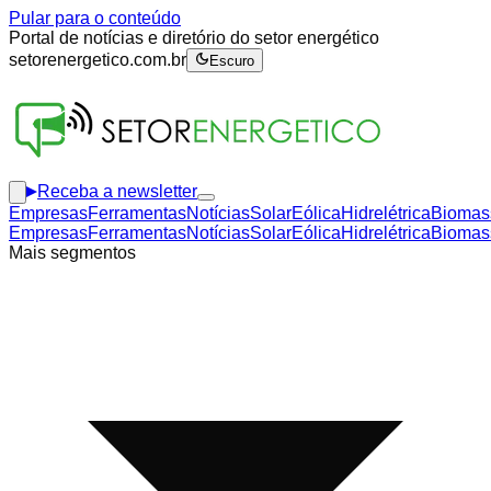
Pular para o conteúdo
Portal de notícias e diretório do setor energético
setorenergetico.com.br
Escuro
Receba a newsletter
Empresas
Ferramentas
Notícias
Solar
Eólica
Hidrelétrica
Biomas
Empresas
Ferramentas
Notícias
Solar
Eólica
Hidrelétrica
Biomas
Mais segmentos