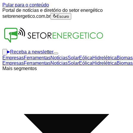
Pular para o conteúdo
Portal de notícias e diretório do setor energético
setorenergetico.com.br
Escuro
Receba a newsletter
Empresas
Ferramentas
Notícias
Solar
Eólica
Hidrelétrica
Biomas
Empresas
Ferramentas
Notícias
Solar
Eólica
Hidrelétrica
Biomas
Mais segmentos